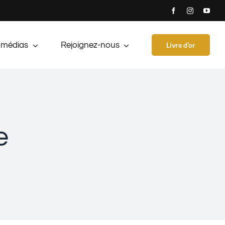
Livre d’or
 médias
Rejoignez-nous
e