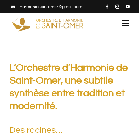
Passer
harmoniesaintomer@gmail.com
au
Togg
contenu
Navi
Accueil
L’orchestre
L’Orchestre d’Harmonie de
Saint-Omer, une subtile
Concerts
synthèse entre tradition et
modernité.
Espace médias
Rejoignez-nous
Des racines…